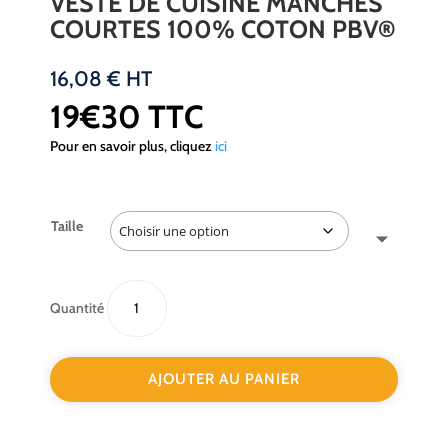
VESTE DE CUISINE MANCHES
COURTES 100% COTON PBV®
16,08
€
HT
19€30 TTC
Pour en savoir plus, cliquez
ici
Taille
quantité
Quantité
de
Veste
de
AJOUTER AU PANIER
cuisine
manches
courtes