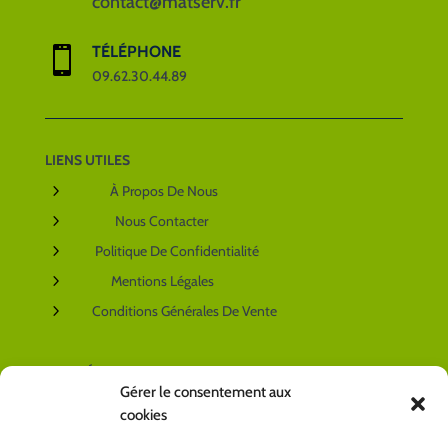
contact@matserv.fr
TÉLÉPHONE

09.62.30.44.89
LIENS UTILES
5
À Propos De Nous
5
Nous Contacter
5
Politique De Confidentialité
5
Mentions Légales
5
Conditions Générales De Vente
NOS RÉSEAUX SOCIAUX
Gérer le consentement aux
cookies