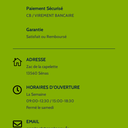
du
Paiement Sécurisé
produit
CB / VIREMENT BANCAIRE
Garantie
Satisfait ou Remboursé
ADRESSE

Zac de la capelette
13560 Sénas
HORAIRES D'OUVERTURE

La Semaine
09:00-12:30 / 15:00-18:30
Fermé le samedi
EMAIL
