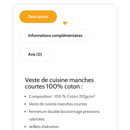
100%
coton
PBV®
Description
Informations complémentaires
Avis (0)
Veste de cuisine manches
courtes 100% coton :
Composition : 100 % Coton 210gr/m²
Veste de cuisine manches courtes
fermeture double boutonnage pressions
calottées
œillets d'aération.