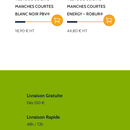
MANCHES COURTES
MANCHES COURTES
BLANC NOIR PBV®
ENERGY – ROBUR®
18,90
€
HT
44,80
€
HT
Ce
produit
a
plusieurs
variations.
Les
options
peuvent
être
Livraison Gratuite
choisies
Dés 150 €
sur
Livraison Rapide
la
48h / 72h
page