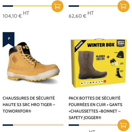
du
du
produit
produit
HT
HT
104,10
€
62,60
€
Ce
Ce
produit
produit
a
a
P
plusieurs
plusieurs
r
variations.
variations.
o
Les
Les
m
options
options
peuvent
peuvent
o
être
être
choisies
choisies
!
sur
sur
CHAUSSURES DE SÉCURITÉ
PACK BOTTES DE SÉCURITÉ
HAUTE S3 SRC HRO TIGER –
FOURRÉES EN CUIR + GANTS
la
la
TOWORKFOR®
+CHAUSSETTES +BONNET –
page
page
SAFETY JOGGER®
du
du
produit
produit
Le