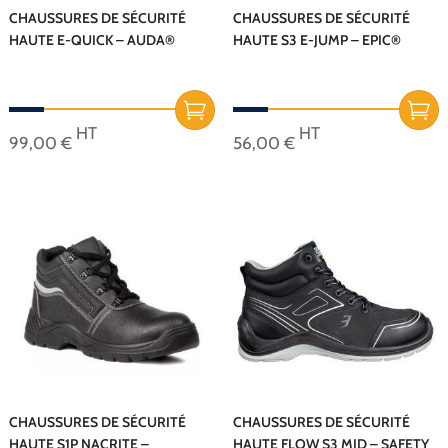
page
sur
CHAUSSURES DE SÉCURITÉ
CHAUSSURES DE SÉCURITÉ
du
HAUTE E-QUICK – AUDA®
HAUTE S3 E-JUMP – EPIC®
la
produit
page
du
produit
HT
HT
99,00
€
56,00
€
Ce
Ce
produit
produit
a
a
plusieurs
plusieurs
variations.
variations.
Les
Les
options
options
peuvent
peuvent
être
être
choisies
choisies
sur
sur
CHAUSSURES DE SÉCURITÉ
CHAUSSURES DE SÉCURITÉ
HAUTE S1P NACRITE –
HAUTE FLOW S3 MID – SAFETY
la
la