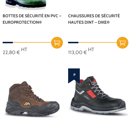
BOTTES DE SÉCURITÉ EN PVC –
CHAUSSURES DE SÉCURITÉ
EUROPROTECTION®
HAUTES DINT – DIKE®
HT
HT
22,80
€
113,00
€
Ce
Ce
produit
produit
a
a
P
plusieurs
plusieurs
r
variations.
variations.
o
Les
Les
m
options
options
peuvent
peuvent
o
être
être
choisies
choisies
!