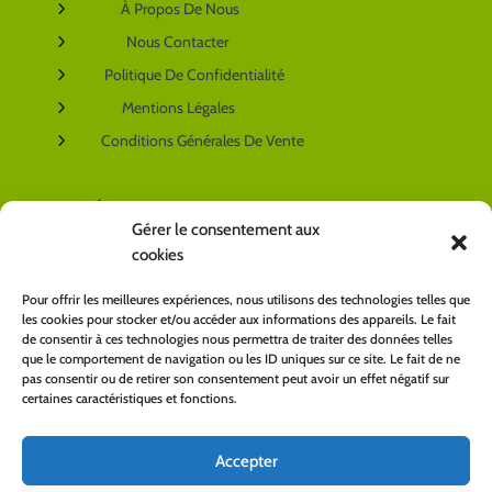
5
À Propos De Nous
5
Nous Contacter
5
Politique De Confidentialité
5
Mentions Légales
5
Conditions Générales De Vente
NOS RÉSEAUX SOCIAUX
Gérer le consentement aux
cookies
VOTRE COMPTE
Pour offrir les meilleures expériences, nous utilisons des technologies telles que
les cookies pour stocker et/ou accéder aux informations des appareils. Le fait
5
Mon Espace Client
de consentir à ces technologies nous permettra de traiter des données telles
que le comportement de navigation ou les ID uniques sur ce site. Le fait de ne
pas consentir ou de retirer son consentement peut avoir un effet négatif sur
certaines caractéristiques et fonctions.
LIVRAISON
Accepter
PAIEMENT