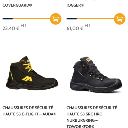
COVERGUARD®
JOGGER®
page
page
du
du
produit
produit
HT
HT
23,40
€
61,00
€
Ce
Ce
produit
produit
a
a
plusieurs
plusieurs
variations.
variations.
Les
Les
options
options
peuvent
peuvent
être
être
choisies
choisies
sur
sur
CHAUSSURES DE SÉCURITÉ
CHAUSSURES DE SÉCURITÉ
HAUTE S3 E-FLIGHT – AUDA®
HAUTE S3 SRC HRO
la
la
NURBURGRING –
page
page
TOWORKFOR®