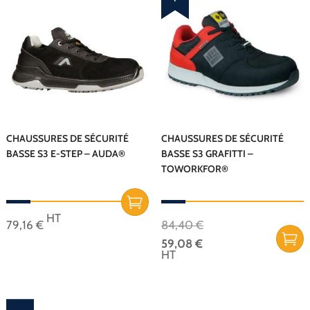
plusieurs
r
variations.
o
Les
m
options
peuvent
o
être
choisies
!
sur
CHAUSSURES DE SÉCURITÉ
CHAUSSURES DE SÉCURITÉ
BASSE S3 E-STEP – AUDA®
BASSE S3 GRAFITTI –
la
TOWORKFOR®
page
du
produit
Le
HT
79,16
€
84,40
€
prix
Ce
59,08
€
initial
produit
Le
HT
était :
a
prix
Ce
84,40 €.
plusieurs
actuel
produit
variations.
est :
a