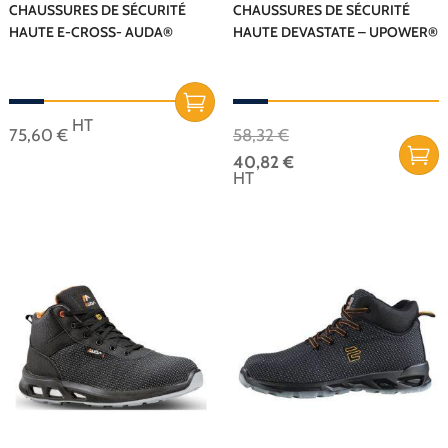
sur
sur
CHAUSSURES DE SÉCURITÉ
CHAUSSURES DE SÉCURITÉ
HAUTE E-CROSS- AUDA®
HAUTE DEVASTATE – UPOWER®
la
la
page
page
du
du
produit
produit
Le
HT
75,60
€
58,32
€
prix
Ce
40,82
€
initial
produit
Le
HT
était :
a
prix
Ce
58,32 €.
plusieurs
actuel
produit
variations.
est :
a
Les
40,82 €.
plusieurs
options
variations.
peuvent
Les
être
options
choisies
peuvent
sur
être
la
choisies