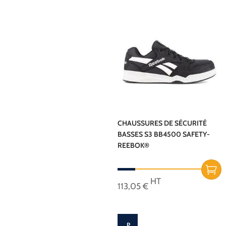
produit
a
plusieurs
variations.
Les
options
peuvent
être
choisies
sur
CHAUSSURES DE SÉCURITÉ
BASSES S3 BB4500 SAFETY-
la
REEBOK®
page
du
produit
HT
113,05
€
Ce
produit
a
P