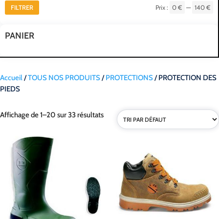
FILTRER
Prix :
0 €
—
140 €
Pr
Pr
m
m
PANIER
Accueil
/
TOUS NOS PRODUITS
/
PROTECTIONS
/ PROTECTION DES
PIEDS
Affichage de 1–20 sur 33 résultats