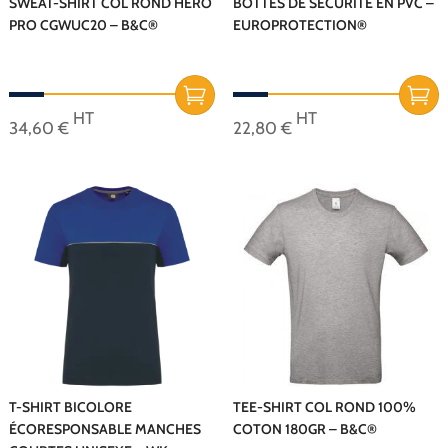
SWEAT-SHIRT COL ROND HERO
BOTTES DE SÉCURITÉ EN PVC –
PRO CGWUC20 – B&C®
EUROPROTECTION®
HT
HT
34,60
€
22,80
€
Ce
Ce
produit
produit
a
a
plusieurs
plusieurs
variations.
variations.
Les
Les
options
options
peuvent
peuvent
être
être
choisies
choisies
sur
sur
T-SHIRT BICOLORE
TEE-SHIRT COL ROND 100%
ÉCORESPONSABLE MANCHES
COTON 180GR – B&C®
la
la