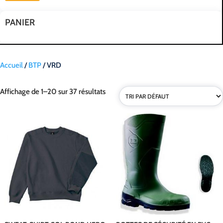
m
m
PANIER
Accueil
/
BTP
/ VRD
Affichage de 1–20 sur 37 résultats