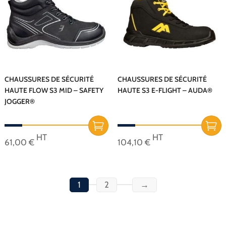
Les
Les
options
options
peuvent
peuvent
être
être
choisies
choisies
sur
sur
CHAUSSURES DE SÉCURITÉ
CHAUSSURES DE SÉCURITÉ
HAUTE FLOW S3 MID – SAFETY
HAUTE S3 E-FLIGHT – AUDA®
la
la
JOGGER®
page
page
du
du
produit
produit
HT
HT
61,00
€
104,10
€
Ce
Ce
produit
produit
a
a
1
2
→
plusieurs
plusieurs
variations.
variations.
Les
Les