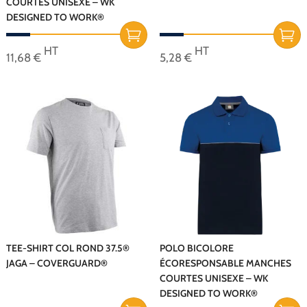
COURTES UNISEXE – WK
page
page
DESIGNED TO WORK®
du
du
produit
produit
HT
HT
11,68
€
5,28
€
Ce
Ce
produit
produit
a
a
plusieurs
plusieurs
variations.
variations.
Les
Les
options
options
peuvent
peuvent
être
être
choisies
choisies
sur
sur
TEE-SHIRT COL ROND 37.5®
POLO BICOLORE
JAGA – COVERGUARD®
ÉCORESPONSABLE MANCHES
la
la
COURTES UNISEXE – WK
page
page
DESIGNED TO WORK®
du
du