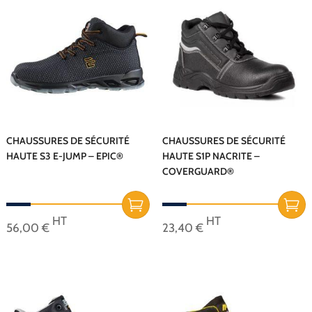
Les
40,82 €.
plusieurs
options
variations.
peuvent
Les
être
options
choisies
peuvent
sur
être
la
choisies
page
sur
CHAUSSURES DE SÉCURITÉ
CHAUSSURES DE SÉCURITÉ
du
HAUTE S3 E-JUMP – EPIC®
HAUTE S1P NACRITE –
la
COVERGUARD®
produit
page
du
produit
HT
HT
56,00
€
23,40
€
Ce
Ce
produit
produit
a
a
plusieurs
plusieurs
variations.
variations.