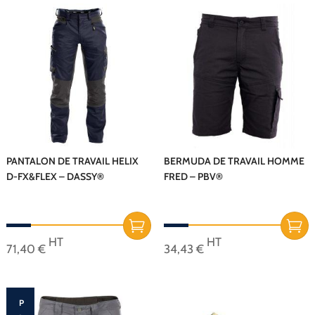
a
a
plusieurs
plusieurs
variations.
variations.
Les
Les
options
options
peuvent
peuvent
être
être
choisies
choisies
sur
sur
PANTALON DE TRAVAIL HELIX
BERMUDA DE TRAVAIL HOMME
D-FX&FLEX – DASSY®
FRED – PBV®
la
la
page
page
du
du
produit
produit
HT
HT
71,40
€
34,43
€
Ce
Ce
produit
produit
a
a
P
plusieurs
plusieurs