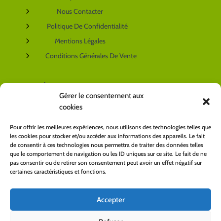
5
Nous Contacter
5
Politique De Confidentialité
5
Mentions Légales
5
Conditions Générales De Vente
NOS RÉSEAUX SOCIAUX
Gérer le consentement aux
cookies
VOTRE COMPTE
Pour offrir les meilleures expériences, nous utilisons des technologies telles que
les cookies pour stocker et/ou accéder aux informations des appareils. Le fait
5
Mon Espace Client
de consentir à ces technologies nous permettra de traiter des données telles
que le comportement de navigation ou les ID uniques sur ce site. Le fait de ne
pas consentir ou de retirer son consentement peut avoir un effet négatif sur
certaines caractéristiques et fonctions.
LIVRAISON
Accepter
PAIEMENT