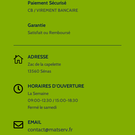
Paiement Sécurisé
produit
produit
CB / VIREMENT BANCAIRE
Garantie
Satisfait ou Remboursé
ADRESSE

Zac de la capelette
13560 Sénas
HORAIRES D'OUVERTURE

La Semaine
09:00-12:30 / 15:00-18:30
Fermé le samedi
EMAIL

contact@matserv.fr