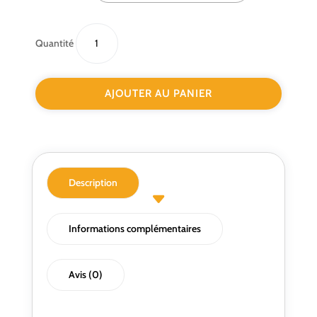
quantité
Quantité
de
Pantalon
de
AJOUTER AU PANIER
travail
stretch
MOOVY
-
Molinel®
Description
Informations complémentaires
Avis (0)