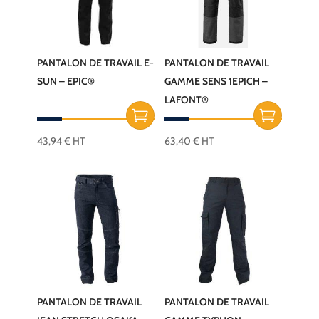
PANTALON DE TRAVAIL E-
PANTALON DE TRAVAIL
SUN – EPIC®
GAMME SENS 1EPICH –
LAFONT®
43,94
€
HT
63,40
€
HT
Ce
Ce
produit
produit
a
a
plusieurs
plusieurs
variations.
variations.
Les
Les
options
options
peuvent
peuvent
être
être
PANTALON DE TRAVAIL
PANTALON DE TRAVAIL
choisies
choisies