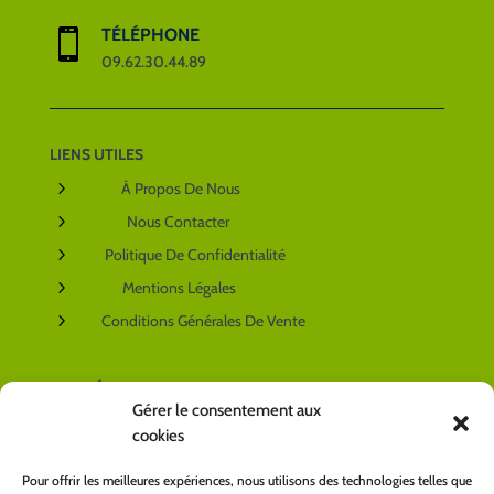
TÉLÉPHONE

09.62.30.44.89
LIENS UTILES
5
À Propos De Nous
5
Nous Contacter
5
Politique De Confidentialité
5
Mentions Légales
5
Conditions Générales De Vente
NOS RÉSEAUX SOCIAUX
Gérer le consentement aux
cookies
VOTRE COMPTE
Pour offrir les meilleures expériences, nous utilisons des technologies telles que