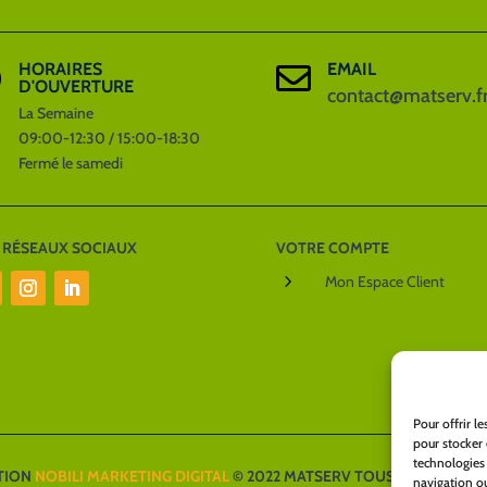
HORAIRES
EMAIL


D'OUVERTURE
contact@matserv.f
La Semaine
09:00-12:30 / 15:00-18:30
Fermé le samedi
 RÉSEAUX SOCIAUX
VOTRE COMPTE
5
Mon Espace Client
Pour offrir l
pour stocker 
technologies
TION
NOBILI MARKETING DIGITAL
© 2022 MATSERV TOUS DROITS RÉS
navigation ou