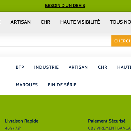
BESOIN D'UN DEVIS
E
ARTISAN
CHR
HAUTE VISIBILITÉ
TOUS NO
BTP
INDUSTRIE
ARTISAN
CHR
HAUTE
MARQUES
FIN DE SÉRIE
Livraison Rapide
Paiement Sécurisé
48h / 72h
CB / VIREMENT BANCA