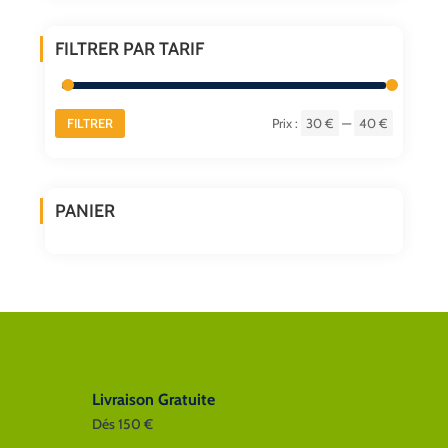
la
page
FILTRER PAR TARIF
du
produit
FILTRER
Prix :
30 €
—
40 €
Prix
Prix
min
max
PANIER
Livraison Gratuite
Dés 150 €