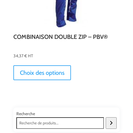
COMBINAISON DOUBLE ZIP – PBV®
34,37
€
HT
Ce
produit
Choix des options
a
plusieurs
variations.
Les
options
peuvent
Recherche
être
choisies
sur